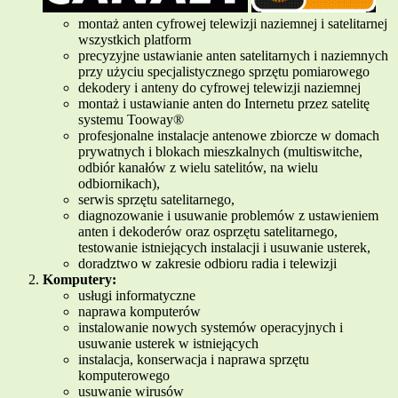
montaż anten cyfrowej telewizji naziemnej i satelitarnej
wszystkich platform
precyzyjne ustawianie anten satelitarnych i naziemnych
przy użyciu specjalistycznego sprzętu pomiarowego
dekodery i anteny do cyfrowej telewizji naziemnej
montaż i ustawianie anten do Internetu przez satelitę
systemu Tooway®
profesjonalne instalacje antenowe zbiorcze w domach
prywatnych i blokach mieszkalnych (multiswitche,
odbiór kanałów z wielu satelitów, na wielu
odbiornikach),
serwis sprzętu satelitarnego,
diagnozowanie i usuwanie problemów z ustawieniem
anten i dekoderów oraz osprzętu satelitarnego,
testowanie istniejących instalacji i usuwanie usterek,
doradztwo w zakresie odbioru radia i telewizji
Komputery:
usługi informatyczne
naprawa komputerów
instalowanie nowych systemów operacyjnych i
usuwanie usterek w istniejących
instalacja, konserwacja i naprawa sprzętu
komputerowego
usuwanie wirusów